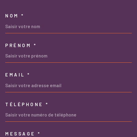
NOM *
TRAD_MELTEM_VOSCOORDON
PRÉNOM *
EMAIL *
TÉLÉPHONE *
MESSAGE *
TRAD_MELTEM_VOREDEMAND